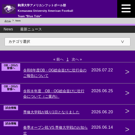
駒澤大学アメリカンフットボール部
Komazawa University American Football
Team "Blue Tide"
ホーム
News
News 最新ニュース
« 前へ
1
次へ »
OB・OGの
皆様へ
>
2026.07.22
令和8年度OB・OG総会並びに壮行会の
ご報告について
OB・OGの
皆様へ
>
2026.06.25
令和８年度 OB・OG総会並びに壮行
会について（ご案内）
試合情報
>
2026.06.20
専修大学戦が残り1日となりました
試合情報
>
2026.06.14
春季オープン戦 VS 専修大学戦のお知ら
せ