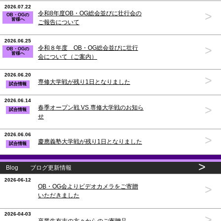
2026.07.22
>
令和8年度OB・OG総会並びに壮行会の
OB・OGの
皆様へ
ご報告について
2026.06.25
>
令和８年度 OB・OG総会並びに壮行
OB・OGの
皆様へ
会について（ご案内）
2026.06.20
>
専修大学戦が残り1日となりました
試合情報
2026.06.14
>
春季オープン戦 VS 専修大学戦のお知ら
試合情報
せ
2026.06.06
>
慶應義塾大学戦が残り1日となりました
試合情報
>
Blog ブログ更新情報
2026-06-12
>
OB・OG会よりビデオカメラをご寄贈
いただきました
2026-04-03
>