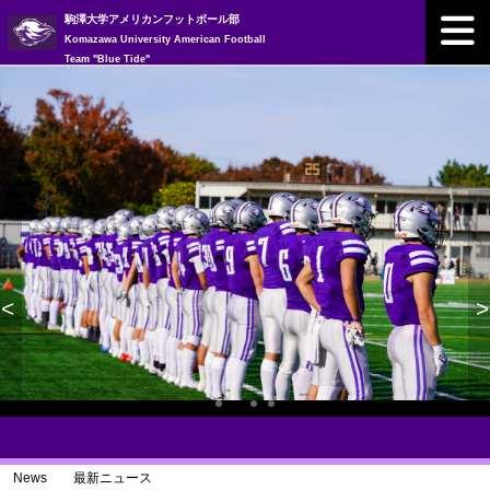
駒澤大学アメリカンフットボール部
Komazawa University American Football
Team "Blue Tide"
<
>
>
News 最新ニュース