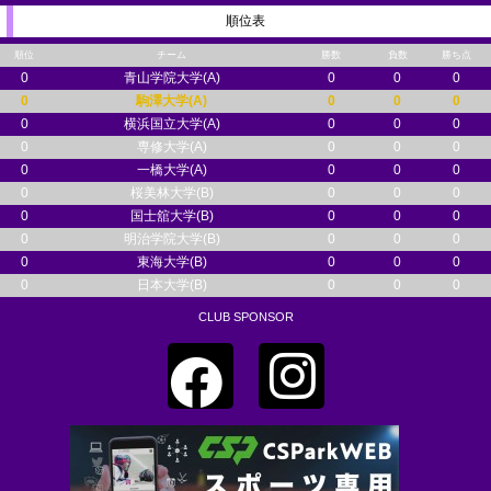
順位表
順位
チーム
勝数
負数
勝ち点
0
青山学院大学(A)
0
0
0
0
駒澤大学(A)
0
0
0
0
横浜国立大学(A)
0
0
0
0
専修大学(A)
0
0
0
0
一橋大学(A)
0
0
0
0
桜美林大学(B)
0
0
0
0
国士舘大学(B)
0
0
0
0
明治学院大学(B)
0
0
0
0
東海大学(B)
0
0
0
0
日本大学(B)
0
0
0
CLUB SPONSOR