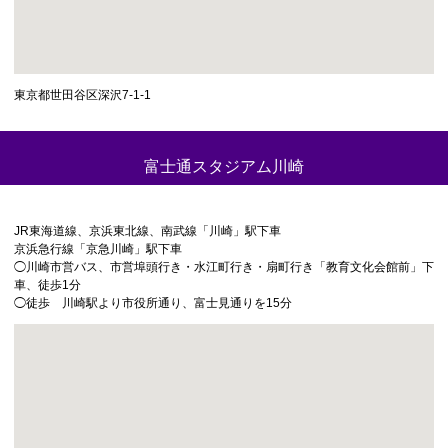
東京都世田谷区深沢7-1-1
富士通スタジアム川崎
JR東海道線、京浜東北線、南武線「川崎」駅下車
京浜急行線「京急川崎」駅下車
◯川崎市営バス、市営埠頭行き・水江町行き・扇町行き「教育文化会館前」下
車、徒歩1分
◯徒歩 川崎駅より市役所通り、富士見通りを15分