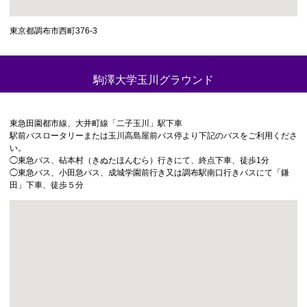
東京都調布市西町376-3
駒澤大学玉川グラウンド
東急田園都市線、大井町線「二子玉川」駅下車
駅前バスロータリーまたは玉川高島屋前バス停より下記のバスをご利用くださ
い。
◯東急バス、砧本村（きぬたほんむら）行きにて、終点下車、徒歩1分
◯東急バス、小田急バス、成城学園前行き又は調布駅南口行きバスにて「鎌
田」下車、徒歩５分