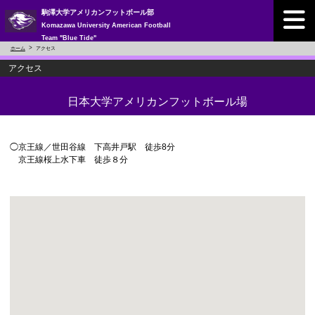
駒澤大学アメリカンフットボール部
Komazawa University American Football
Team "Blue Tide"
ホーム
アクセス
アクセス
日本大学アメリカンフットボール場
◯京王線／世田谷線 下高井戸駅 徒歩8分
京王線桜上水下車 徒歩８分