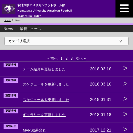
駒澤大学アメリカンフットボール部
Komazawa University American Football
Team "Blue Tide"
ホーム
News
News 最新ニュース
« 前へ
1
2
3
次へ »
更新情報
>
2018.03.16
チーム紹介を更新しました
更新情報
>
2018.03.16
スケジュールを更新しました
更新情報
>
2018.01.31
スケジュールを更新しました
更新情報
>
2018.01.18
ギャラリーを更新しました
お知らせ
>
2017.12.21
MVP 結果発表