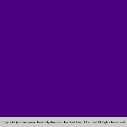
Copyright @ Komazawa University American Football Team Blue Tide All Rights Reserved.