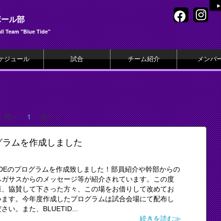
ボール部
l Team "Blue Tide"
ケジュール
試合
チーム紹介
メンバ
« 前へ
1
次へ »
グラムを作成しました
TIDEのプログラムを作成致しました！部員紹介や幹部からの
ペガサスからのメッセージ等が紹介されています。この度
様、協賛して下さった方々、この場をお借りして改めてお
います。今年度作成したプログラムは試合会場にて配布し
。また、BLUETID...
続きを読む≫