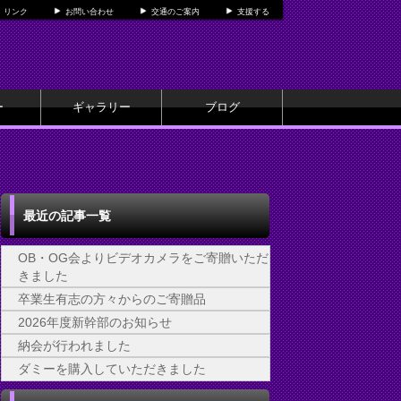
リンク
お問い合わせ
交通のご案内
支援する
ー
ギャラリー
ブログ
最近の記事一覧
OB・OG会よりビデオカメラをご寄贈いただ
きました
卒業生有志の方々からのご寄贈品
2026年度新幹部のお知らせ
納会が行われました
ダミーを購入していただきました