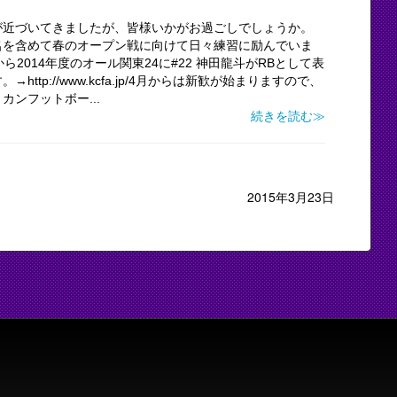
が近づいてきましたが、皆様いかがお過ごしでしょうか。
名を含めて春のオープン戦に向けて日々練習に励んでいま
から2014年度のオール関東24に#22 神田龍斗がRBとして表
tp://www.kcfa.jp/4月からは新歓が始まりますので、
ンフットボー...
続きを読む≫
2015年3月23日