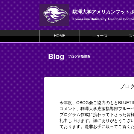
駒澤大学アメリカンフット
Komazawa University American Footbal
HOME
ニュース
ス
Blog
ブログ更新情報
プロ
今年度、OBOG会ご協力のもとBLUE
コメント、駒澤大学應援指導部ブルー
プログラム作成に携わって下さった皆
礼申し上げます。誠にありがとうござ
ております。是非お手に取ってご覧ください