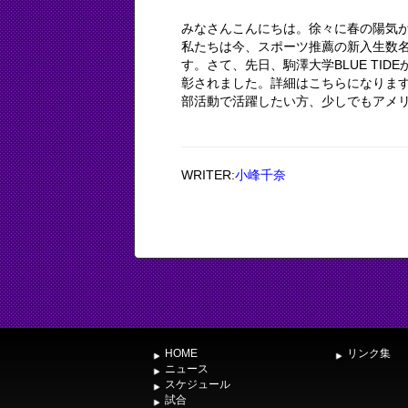
みなさんこんにちは。徐々に春の陽気
私たちは今、スポーツ推薦の新入生数
す。さて、先日、駒澤大学BLUE TIDE
彰されました。詳細はこちらになります。→ht
部活動で活躍したい方、少しでもアメリカ
WRITER:
小峰千奈
HOME
リンク集
ニュース
スケジュール
試合