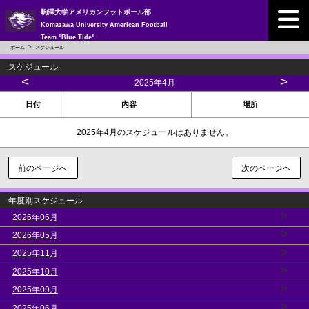
駒澤大学アメリカンフットボール部
Komazawa University American Football
Team "Blue Tide"
ホーム
スケジュール
スケジュール
<
>
2025年4月
日付
内容
場所
2025年4月のスケジュールはありません。
前のページへ
次のページヘ
年度別スケジュール
>
2026年06月
>
2026年05月
>
2025年11月
>
2025年10月
>
2025年09月
>
2025年06月