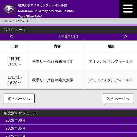
駒澤大学アメリカンフットボール部
Komazawa University American Football
Team "Blue Tide"
ホーム
スケジュール
スケジュール
<
>
2015年10月
日付
内容
場所
4日(
日
)
秋季リーグ戦 vs東海大学
アミノバイタルフィールド
16:30〜
17日(
土
)
秋季リーグ戦 vs帝京大学
アミノバイタルフィールド
16:30〜
前のページへ
次のページヘ
年度別スケジュール
>
2026年06月
>
2026年05月
>
2025年11月