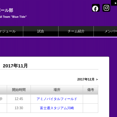
ボール部
l Team "Blue Tide"
ケジュール
試合
チーム紹介
メンバ
2017年11月
2017年12月 ＞
開始時間
場所
備考
学
12:45
アミノバイタルフィールド
13:30
富士通スタジアム川崎