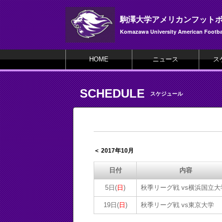
駒澤大学アメリカンフット
Komazawa University American Footbal
HOME
ニュース
ス
SCHEDULE
スケジュール
＜ 2017年10月
日付
内容
5日(
日
)
秋季リーグ戦 vs横浜国立大
19日(
日
)
秋季リーグ戦 vs東京大学