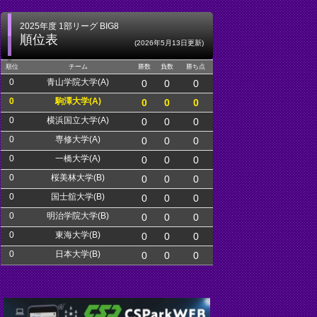
2025年度 1部リーグ BIG8
順位表
(2026年5月13日更新)
順位
チーム
勝数
負数
勝ち点
0
青山学院大学(A)
0
0
0
0
駒澤大学(A)
0
0
0
0
横浜国立大学(A)
0
0
0
0
専修大学(A)
0
0
0
0
一橋大学(A)
0
0
0
0
桜美林大学(B)
0
0
0
0
国士舘大学(B)
0
0
0
0
明治学院大学(B)
0
0
0
0
東海大学(B)
0
0
0
0
日本大学(B)
0
0
0