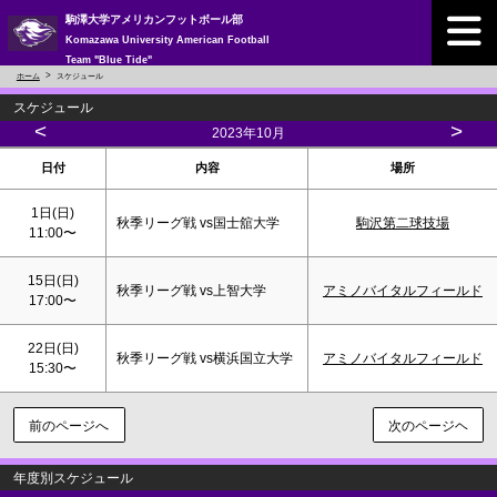
駒澤大学アメリカンフットボール部
Komazawa University American Football
Team "Blue Tide"
ホーム
スケジュール
スケジュール
<
>
2023年10月
日付
内容
場所
1日(
日
)
秋季リーグ戦 vs国士舘大学
駒沢第二球技場
11:00〜
15日(
日
)
秋季リーグ戦 vs上智大学
アミノバイタルフィールド
17:00〜
22日(
日
)
秋季リーグ戦 vs横浜国立大学
アミノバイタルフィールド
15:30〜
前のページへ
次のページヘ
年度別スケジュール