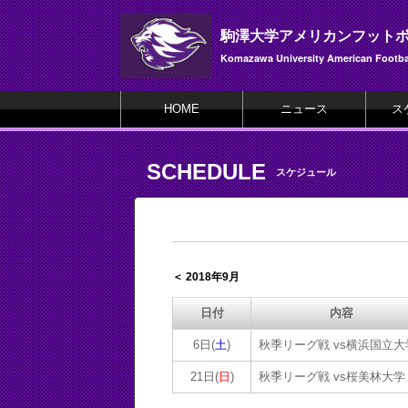
駒澤大学アメリカンフット
Komazawa University American Footbal
HOME
ニュース
ス
SCHEDULE
スケジュール
＜ 2018年9月
日付
内容
6日(
土
)
秋季リーグ戦 vs横浜国立大
21日(
日
)
秋季リーグ戦 vs桜美林大学