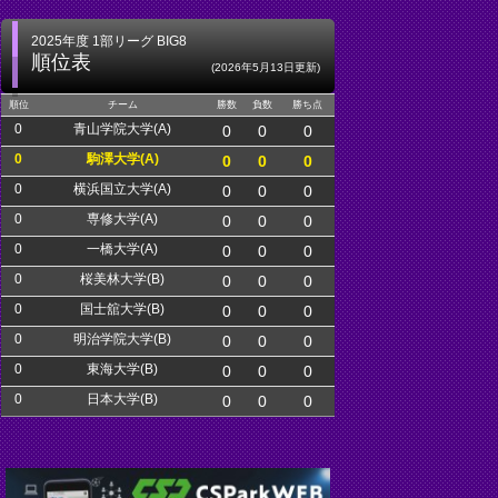
2025年度 1部リーグ BIG8
順位表
(2026年5月13日更新)
順位
チーム
勝数
負数
勝ち点
0
青山学院大学(A)
0
0
0
0
駒澤大学(A)
0
0
0
0
横浜国立大学(A)
0
0
0
0
専修大学(A)
0
0
0
0
一橋大学(A)
0
0
0
0
桜美林大学(B)
0
0
0
0
国士舘大学(B)
0
0
0
0
明治学院大学(B)
0
0
0
0
東海大学(B)
0
0
0
0
日本大学(B)
0
0
0