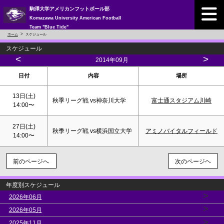
駒澤大学アメリカンフットボール部
Komazawa University American Football
Team "Blue Tide"
ホーム
スケジュール
スケジュール
<
>
2014年09月
日付
内容
場所
13日(
土
)
秋季リーグ戦 vs神奈川大学
富士通スタジアム川崎
14:00〜
27日(
土
)
秋季リーグ戦 vs横浜国立大学
アミノバイタルフィールド
14:00〜
前のページへ
次のページヘ
年度別スケジュール
>
2026年06月
>
2026年05月
>
2025年11月