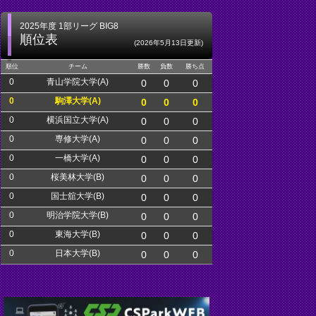
2025年度 1部リーグ BIG8
順位表
(2026年5月13日更新)
順位
チーム
勝数
負数
勝ち点
0
青山学院大学(A)
0
0
0
0
駒澤大学(A)
0
0
0
0
横浜国立大学(A)
0
0
0
0
専修大学(A)
0
0
0
0
一橋大学(A)
0
0
0
0
桜美林大学(B)
0
0
0
0
国士舘大学(B)
0
0
0
0
明治学院大学(B)
0
0
0
0
東海大学(B)
0
0
0
0
日本大学(B)
0
0
0