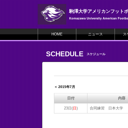
駒澤大学アメリカンフット
Komazawa University American Footbal
HOME
ニュース
ス
SCHEDULE
スケジュール
＜ 2015年7月
日付
内容
23日(
日
)
合同練習 日本大学