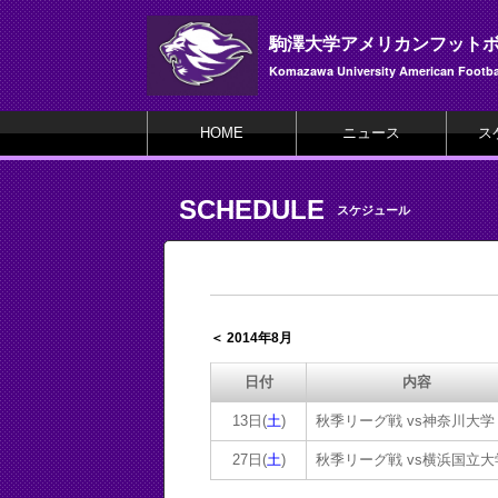
駒澤大学アメリカンフット
Komazawa University American Footbal
HOME
ニュース
ス
SCHEDULE
スケジュール
＜ 2014年8月
日付
内容
13日(
土
)
秋季リーグ戦 vs神奈川大学
27日(
土
)
秋季リーグ戦 vs横浜国立大