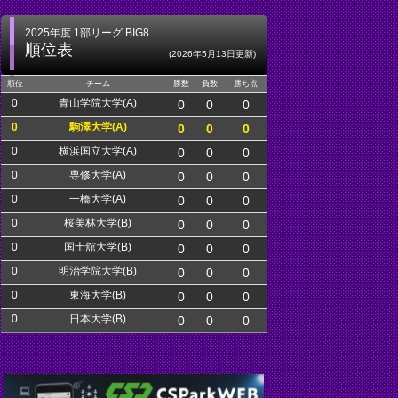
2025年度 1部リーグ BIG8
順位表
(2026年5月13日更新)
順位
チーム
勝数
負数
勝ち点
0
青山学院大学(A)
0
0
0
0
駒澤大学(A)
0
0
0
0
横浜国立大学(A)
0
0
0
0
専修大学(A)
0
0
0
0
一橋大学(A)
0
0
0
0
桜美林大学(B)
0
0
0
0
国士舘大学(B)
0
0
0
0
明治学院大学(B)
0
0
0
0
東海大学(B)
0
0
0
0
日本大学(B)
0
0
0