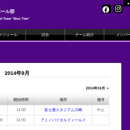
ボール部
l Team "Blue Tide"
ケジュール
試合
チーム紹介
メンバ
2014年9月
2014年10月 ＞
開始時間
場所
備考
14:00
富士通スタジアム川崎
中止
学
14:00
アミノバイタルフィールド