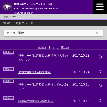
駒澤大学アメリカンフットボール部
Komazawa University American Football
Team "Blue Tide"
ホーム
News
News 最新ニュース
« 前へ
1
2
3
次へ »
試合情報
>
2017.10.29
秋季リーグ戦第五節 vs横浜国立大学の
お知らせ
試合情報
>
2017.10.24
東海大学戦 試合結果報告
試合情報
>
2017.10.15
秋季リーグ戦第四節 vs東海大学のお知
らせ
試合情報
>
2017.10.10
桜美林大学戦 試合結果報告