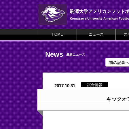
駒澤大学アメリカンフット
Komazawa University American Footbal
HOME
ニュース
ス
News
最新ニュース
前の記事
試合情報
2017.10.31
キックオ