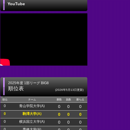
YouTube
2025年度 1部リーグ BIG8
順位表
(2026年5月13日更新)
順位
チーム
勝数
負数
勝ち点
0
青山学院大学(A)
0
0
0
0
駒澤大学(A)
0
0
0
0
横浜国立大学(A)
0
0
0
0
専修大学(A)