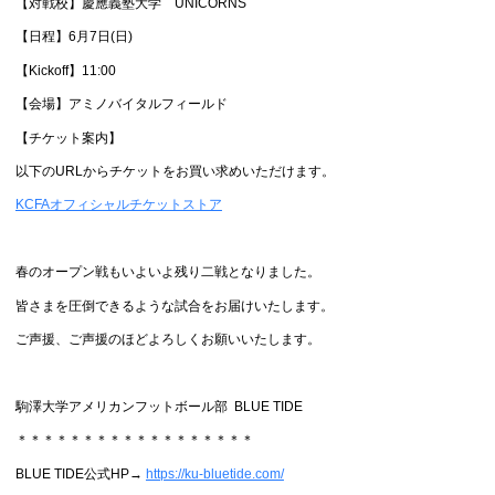
【対戦校】慶應義塾大学 UNICORNS
【日程】6月7日(日)
【Kickoff】11:00
【会場】アミノバイタルフィールド
【チケット案内】
以下のURLからチケットをお買い求めいただけます。
KCFAオフィシャルチケットストア
春のオープン戦もいよいよ残り二戦となりました。
皆さまを圧倒できるような試合をお届けいたします。
ご声援、ご声援のほどよろしくお願いいたします。
駒澤大学アメリカンフットボール部 BLUE TIDE
＊＊＊＊＊＊＊＊＊＊＊＊＊＊＊＊＊＊
BLUE TIDE公式HP→
https://ku-bluetide.com/