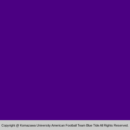
Copyright @ Komazawa University American Football Team Blue Tide All Rights Reserved.