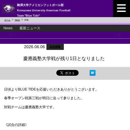
駒澤大学アメリカンフットボール部
Komazawa University American Football
Team "Blue Tide"
ホーム
News
詳細
News 最新ニュース
<
>
2026.06.06
試合情報
慶應義塾大学戦が残り1日となりました
日頃よりBLUE TIDEを応援いただきありがとうございます。
春季オープン戦第三戦が明日に迫って参りました。
対戦チームは慶應義塾大学です。
《試合の詳細》