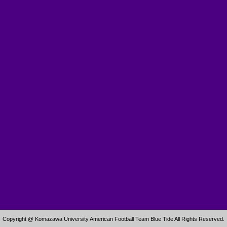
Copyright @ Komazawa University American Football Team Blue Tide All Rights Reserved.