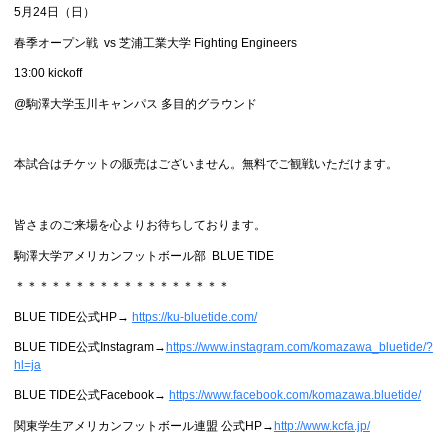
5月24日（日）
春季オープン戦 vs 芝浦工業大学 Fighting Engineers
13:00 kickoff
@駒澤大学玉川キャンパス 多目的グラウンド
本試合はチケットの販売はございません。無料でご観戦いただけます。
皆さまのご来場を心よりお待ちしております。
駒澤大学アメリカンフットボール部 BLUE TIDE
＊＊＊＊＊＊＊＊＊＊＊＊＊＊＊＊＊＊
BLUE TIDE公式HP→
https://ku-bluetide.com/
BLUE TIDE公式Instagram→
https://www.instagram.com/komazawa_bluetide/?
hl=ja
BLUE TIDE公式Facebook→
https://www.facebook.com/komazawa.bluetide/
関東学生アメリカンフットボール連盟 公式HP→
http://www.kcfa.jp/