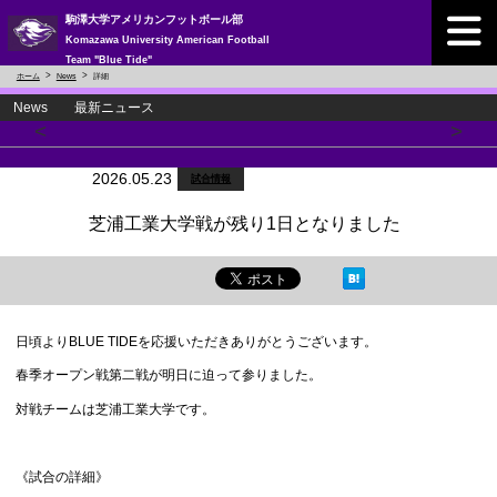
駒澤大学アメリカンフットボール部
Komazawa University American Football
Team "Blue Tide"
ホーム
News
詳細
News 最新ニュース
<
>
2026.05.23
試合情報
芝浦工業大学戦が残り1日となりました
日頃よりBLUE TIDEを応援いただきありがとうございます。
春季オープン戦第二戦が明日に迫って参りました。
対戦チームは芝浦工業大学です。
《試合の詳細》