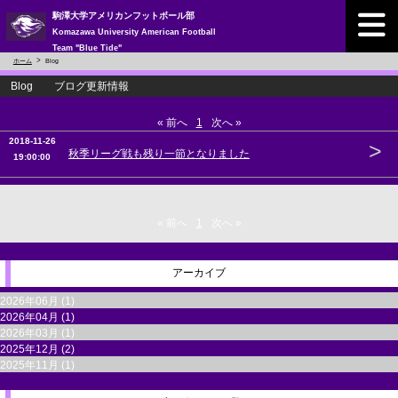
駒澤大学アメリカンフットボール部
Komazawa University American Football
Team "Blue Tide"
ホーム
Blog
Blog ブログ更新情報
« 前へ
1
次へ »
2018-11-26
>
秋季リーグ戦も残り一節となりました
19:00:00
« 前へ
1
次へ »
アーカイブ
2026年06月 (1)
2026年04月 (1)
2026年03月 (1)
2025年12月 (2)
2025年11月 (1)