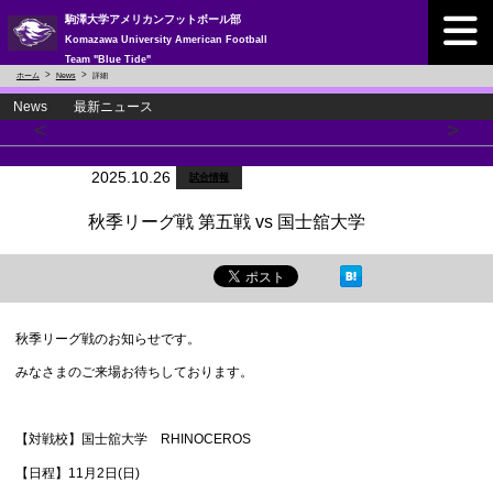
駒澤大学アメリカンフットボール部
Komazawa University American Football
Team "Blue Tide"
ホーム
News
詳細
News 最新ニュース
<
>
2025.10.26
試合情報
秋季リーグ戦 第五戦 vs 国士舘大学
秋季リーグ戦のお知らせです。
みなさまのご来場お待ちしております。
【対戦校】国士舘大学 RHINOCEROS
【日程】11月2日(日)