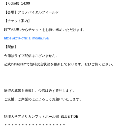
【Kickoff】14:00
【会場】アミノバイタルフィールド
【チケット案内】
以下のURLからチケットをお買い求めいただけます。
https://kcfa-official.moala.live/
【配信】
今節はライブ配信はございません。
公式Instagramで随時試合状況を更新しております。ぜひご覧ください。
練習の成果を発揮し、今節は必ず勝利します。
ご支援、ご声援のほどよろしくお願いいたします。
駒澤大学アメリカンフットボール部 BLUE TIDE
＊＊＊＊＊＊＊＊＊＊＊＊＊＊＊＊＊＊