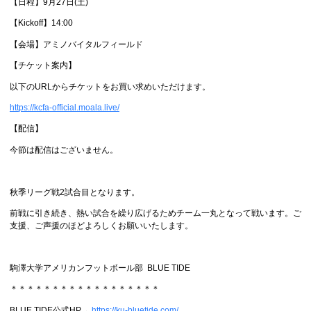
【日程】9月27日(土)
【Kickoff】14:00
【会場】アミノバイタルフィールド
【チケット案内】
以下のURLからチケットをお買い求めいただけます。
https://kcfa-official.moala.live/
【配信】
今節は配信はございません。
秋季リーグ戦2試合目となります。
前戦に引き続き、熱い試合を繰り広げるためチーム一丸となって戦います。ご
支援、ご声援のほどよろしくお願いいたします。
駒澤大学アメリカンフットボール部 BLUE TIDE
＊＊＊＊＊＊＊＊＊＊＊＊＊＊＊＊＊＊
BLUE TIDE公式HP→
https://ku-bluetide.com/