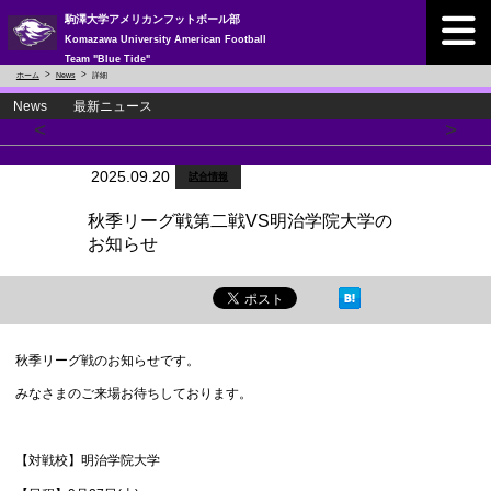
駒澤大学アメリカンフットボール部
Komazawa University American Football
Team "Blue Tide"
ホーム
News
詳細
News 最新ニュース
<
>
2025.09.20
試合情報
秋季リーグ戦第二戦VS明治学院大学の
お知らせ
秋季リーグ戦のお知らせです。
みなさまのご来場お待ちしております。
【対戦校】明治学院大学