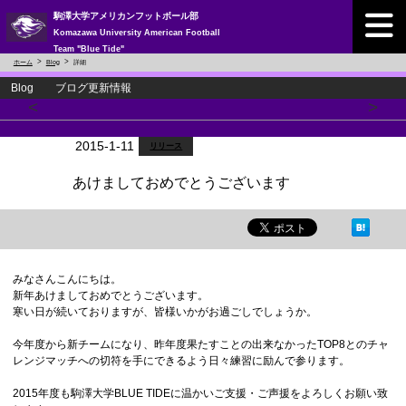
駒澤大学アメリカンフットボール部
Komazawa University American Football
Team "Blue Tide"
ホーム
Blog
詳細
Blog ブログ更新情報
<
>
2015-1-11
リリース
あけましておめでとうございます
みなさんこんにちは。
新年あけましておめでとうございます。
寒い日が続いておりますが、皆様いかがお過ごしでしょうか。
今年度から新チームになり、昨年度果たすことの出来なかったTOP8とのチャ
レンジマッチへの切符を手にできるよう日々練習に励んで参ります。
2015年度も駒澤大学BLUE TIDEに温かいご支援・ご声援をよろしくお願い致