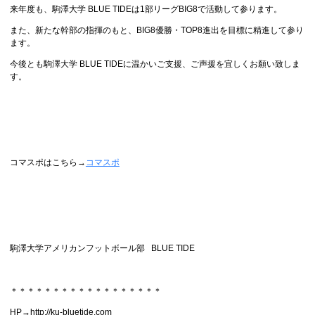
来年度も、駒澤大学 BLUE TIDEは1部リーグBIG8で活動して参ります。
また、新たな幹部の指揮のもと、BIG8優勝・TOP8進出を目標に精進して参り
ます。
今後とも駒澤大学 BLUE TIDEに温かいご支援、ご声援を宜しくお願い致しま
す。
コマスポはこちら→
コマスポ
駒澤大学アメリカンフットボール部 BLUE TIDE
＊＊＊＊＊＊＊＊＊＊＊＊＊＊＊＊＊＊
HP→http://ku-bluetide.com