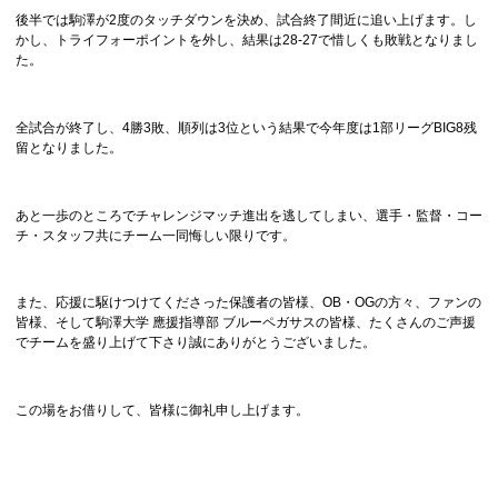
後半では駒澤が2度のタッチダウンを決め、試合終了間近に追い上げます。し
かし、トライフォーポイントを外し、結果は28-27で惜しくも敗戦となりまし
た。
全試合が終了し、4勝3敗、順列は3位という結果で今年度は1部リーグBIG8残
留となりました。
あと一歩のところでチャレンジマッチ進出を逃してしまい、選手・監督・コー
チ・スタッフ共にチーム一同悔しい限りです。
また、応援に駆けつけてくださった保護者の皆様、OB・OGの方々、ファンの
皆様、そして駒澤大学 應援指導部 ブルーペガサスの皆様、たくさんのご声援
でチームを盛り上げて下さり誠にありがとうございました。
この場をお借りして、皆様に御礼申し上げます。