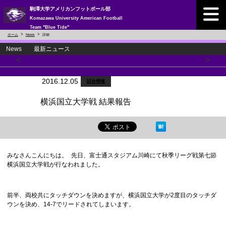
駒澤大学アメリカンフットボール部
Komazawa University American Football
Team "Blue Tide"
ホーム
News
詳細
News 最新ニュース
<
>
2016.12.05
試合情報
横浜国立大学戦 結果報告
みなさんこんにちは。 先日、富士通スタジアム川崎にて秋季リーグ戦第七節
横浜国立大学戦が行なわれました。
前半、両校共にタッチダウンを決めますが、横浜国立大学が2度目のタッチダ
ウンを決め、14-7でリードされてしまいます。