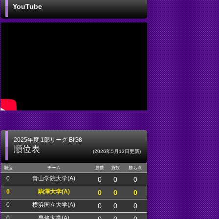
YouTube
2025年度 1部リーグ BIG8
順位表
(2026年5月13日更新)
順位
チーム
勝数
負数
勝ち点
0
青山学院大学(A)
0
0
0
0
駒澤大学(A)
0
0
0
0
横浜国立大学(A)
0
0
0
0
専修大学(A)