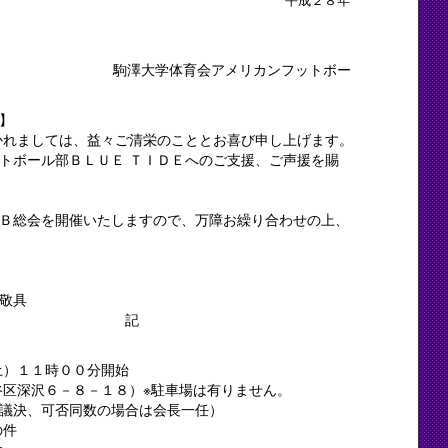
会アメリカンフットボー
】
かれましては、益々ご清栄のこととお喜び申し上げます。
トボール部ＢＬＵＥ ＴＩＤＥへのご支援、ご声援を賜
Ｂ総会を開催いたしますので、万障お繰り合わせの上、
具
記
土）１１時００分開始
区深沢６－８－１８）※駐車場は有りません。
議決、可否同数の場合は会長一任）
の件