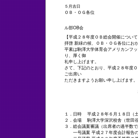
５月吉日
ＯＢ・ＯＧ各位
駒澤大学体育
ル部OB会
【平成２８年度ＯＢ総会開催について
拝啓 新緑の候、ＯＢ・ＯＧ各位にお
平素は駒澤大学体育会アメリカンフッ
り、厚く御
礼申し上げます。
さて、下記のとおり、平成２８年度Ｏ
ご出席い
ただきますようお願い申し上げます。
敬
１．日時 平成２８年６月１８日（
２．会場 駒澤大学深沢校舎（世田谷
３．総会議案審議（出席者の過半数で
一号議案 平成２７年度会計報告