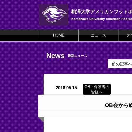
駒澤大学アメリカンフット
Komazawa University American Footbal
HOME
ニュース
ス
News
最新ニュース
前の記事
OB・保護者の
2016.05.15
皆様へ
OB会から