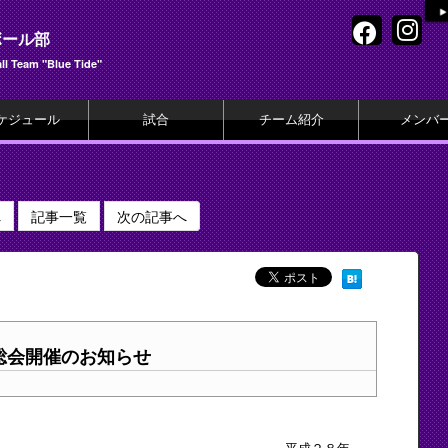
ボール部
l Team "Blue Tide"
ケジュール
試合
チーム紹介
メンバ
へ
記事一覧
次の記事へ
総会開催のお知らせ
平成２８年