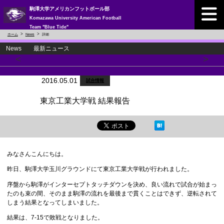
駒澤大学アメリカンフットボール部
Komazawa University American Football
Team "Blue Tide"
ホーム
News
詳細
News 最新ニュース
<
>
2016.05.01
試合情報
東京工業大学戦 結果報告
みなさんこんにちは。
昨日、駒澤大学玉川グラウンドにて東京工業大学戦が行われました。
序盤から駒澤がインターセプトタッチダウンを決め、良い流れで試合が始まっ
たのも束の間、そのまま駒澤の流れを最後まで貫くことはできず、逆転されて
しまう結果となってしまいました。
結果は、7-15で敗戦となりました。