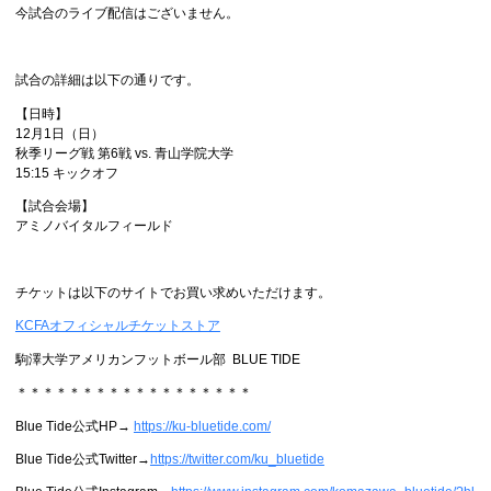
今試合のライブ配信はございません。
試合の詳細は以下の通りです。
【日時】
12月1日（日）
秋季リーグ戦 第6戦 vs. 青山学院大学
15:15 キックオフ
【試合会場】
アミノバイタルフィールド
チケットは以下のサイトでお買い求めいただけます。
KCFAオフィシャルチケットストア
駒澤大学アメリカンフットボール部 BLUE TIDE
＊＊＊＊＊＊＊＊＊＊＊＊＊＊＊＊＊＊
Blue Tide公式HP→
https://ku-bluetide.com/
Blue Tide公式Twitter→
https://twitter.com/ku_bluetide