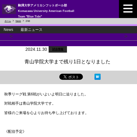
駒澤大学アメリカンフットボール部
Komazawa University American Football
Team "Blue Tide"
ホーム
News
詳細
News 最新ニュース
<
>
2024.11.30
試合情報
青山学院大学まで残り1日となりました
秋季リーグ戦 第6戦がいよいよ明日に迫りました。
対戦相手は青山学院大学です。
皆様のご来場を心よりお待ち申し上げております。
《配信予定》