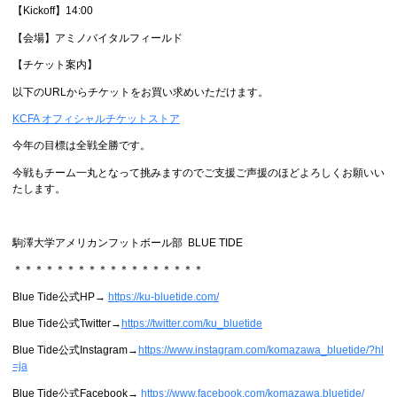
【Kickoff】14:00
【会場】アミノバイタルフィールド
【チケット案内】
以下のURLからチケットをお買い求めいただけます。
KCFA オフィシャルチケットストア
今年の目標は全戦全勝です。
今戦もチーム一丸となって挑みますのでご支援ご声援のほどよろしくお願いい
たします。
駒澤大学アメリカンフットボール部 BLUE TIDE
＊＊＊＊＊＊＊＊＊＊＊＊＊＊＊＊＊＊
Blue Tide公式HP→
https://ku-bluetide.com/
Blue Tide公式Twitter→
https://twitter.com/ku_bluetide
Blue Tide公式Instagram→
https://www.instagram.com/komazawa_bluetide/?hl
=ja
Blue Tide公式Facebook→
https://www.facebook.com/komazawa.bluetide/