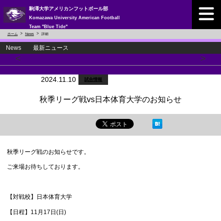
駒澤大学アメリカンフットボール部
Komazawa University American Football
Team "Blue Tide"
ホーム
News
詳細
News 最新ニュース
<
>
2024.11.10
試合情報
秋季リーグ戦vs日本体育大学のお知らせ
秋季リーグ戦のお知らせです。
ご来場お待ちしております。
【対戦校】日本体育大学
【日程】11月17日(日)