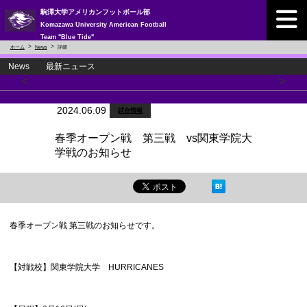
駒澤大学アメリカンフットボール部
Komazawa University American Football
Team "Blue Tide"
ホーム
News
詳細
News 最新ニュース
<
>
2024.06.09
試合情報
春季オープン戦 第三戦 vs関東学院大
学戦のお知らせ
春季オープン戦 第三戦のお知らせです。
【対戦校】関東学院大学 HURRICANES