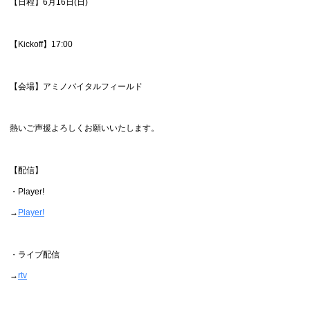
【日程】6月16日(日)
【Kickoff】17:00
【会場】アミノバイタルフィールド
熱いご声援よろしくお願いいたします。
【配信】
・Player!
→
Player!
・ライブ配信
→
rtv