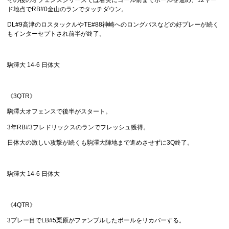
ド地点でRB#0金山のランでタッチダウン。
DL#9高津のロスタックルやTE#88神崎へのロングパスなどの好プレーが続く
もインターセプトされ前半が終了。
駒澤大 14-6 日体大
《3QTR》
駒澤大オフェンスで後半がスタート。
3年RB#3フレドリックスのランでフレッシュ獲得。
日体大の激しい攻撃が続くも駒澤大陣地まで進めさせずに3Q終了。
駒澤大 14-6 日体大
《4QTR》
3プレー目でLB#5栗原がファンブルしたボールをリカバーする。