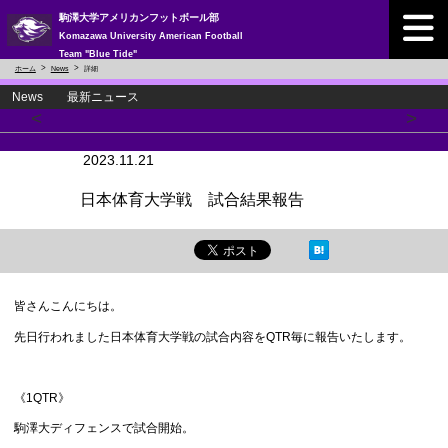
駒澤大学アメリカンフットボール部
Komazawa University American Football
Team "Blue Tide"
ホーム
News
詳細
News 最新ニュース
<
>
2023.11.21
日本体育大学戦 試合結果報告
皆さんこんにちは。
先日行われました日本体育大学戦の試合内容をQTR毎に報告いたします。
《1QTR》
駒澤大ディフェンスで試合開始。