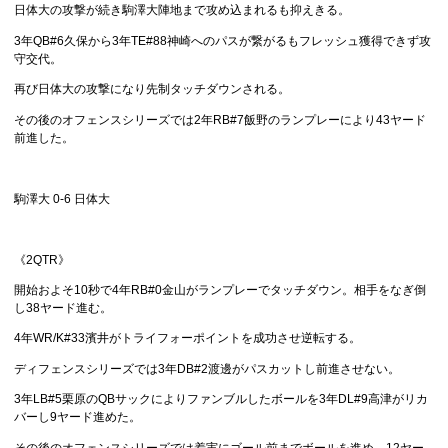
日体大の攻撃が続き駒澤大陣地まで攻め込まれるも抑えきる。
3年QB#6久保から3年TE#88神崎へのパスが繋がるもフレッシュ獲得できず攻
守交代。
再び日体大の攻撃になり先制タッチダウンされる。
その後のオフェンスシリーズでは2年RB#7飯野のランプレーにより43ヤード
前進した。
駒澤大 0-6 日体大
《2QTR》
開始およそ10秒で4年RB#0金山がランプレーでタッチダウン。相手をなぎ倒
し38ヤード進む。
4年WR/K#33濱井がトライフォーポイントを成功させ逆転する。
ディフェンスシリーズでは3年DB#2渡邊がパスカットし前進させない。
3年LB#5栗原のQBサックによりファンブルしたボールを3年DL#9高津がリカ
バーし9ヤード進めた。
その後のオフェンスシリーズでは着実にゴール前までボールを進め、12ヤー