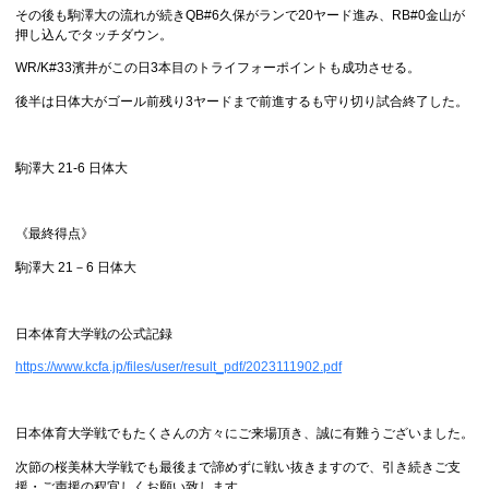
その後も駒澤大の流れが続きQB#6久保がランで20ヤード進み、RB#0金山が
押し込んでタッチダウン。
WR/K#33濱井がこの日3本目のトライフォーポイントも成功させる。
後半は日体大がゴール前残り3ヤードまで前進するも守り切り試合終了した。
駒澤大 21-6 日体大
《最終得点》
駒澤大 21－6 日体大
日本体育大学戦の公式記録
https://www.kcfa.jp/files/user/result_pdf/2023111902.pdf
日本体育大学戦でもたくさんの方々にご来場頂き、誠に有難うございました。
次節の桜美林大学戦でも最後まで諦めずに戦い抜きますので、引き続きご支
援・ご声援の程宜しくお願い致します。