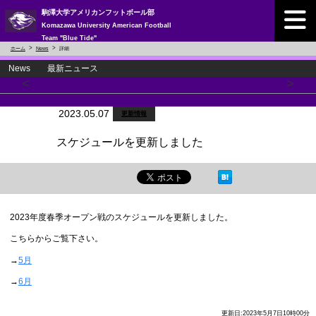
駒澤大学アメリカンフットボール部
Komazawa University American Football
Team "Blue Tide"
ホーム
News
詳細
News 最新ニュース
<
>
2023.05.07
更新情報
スケジュールを更新しました
2023年度春季オープン戦のスケジュールを更新しました。
こちらからご覧下さい。
→
5月
→
6月
更新日:2023年5月7日10時00分