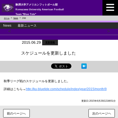
駒澤大学アメリカンフットボール部
Komazawa University American Football
Team "Blue Tide"
ホーム
News
詳細
News 最新ニュース
<
>
2015.06.29
更新情報
スケジュールを更新しました
秋季リーグ戦のスケジュールを更新しました。
詳細はこちら→
http://ku-bluetide.com/schedule/index/year/2015/month/9
更新日:2015年6月29日21時51分
前のページへ
次のページヘ