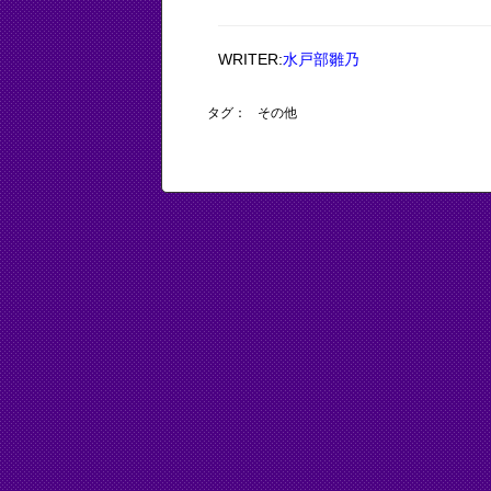
WRITER:
水戸部雛乃
タグ：
その他