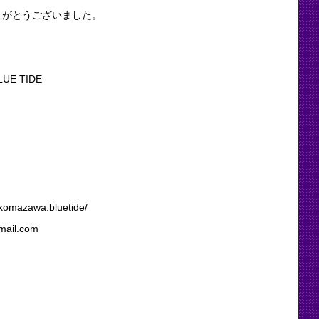
りがとうございました。
 TIDE
＊
komazawa.bluetide/
il.com
＊