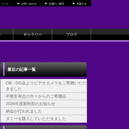
リンク
お問い合わせ
交通のご案内
支援する
ー
ギャラリー
ブログ
最近の記事一覧
OB・OG会よりビデオカメラをご寄贈いただ
きました
卒業生有志の方々からのご寄贈品
2026年度新幹部のお知らせ
納会が行われました
ダミーを購入していただきました