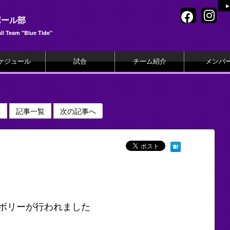
ボール部
l Team "Blue Tide"
ケジュール
試合
チーム紹介
メンバ
へ
記事一覧
次の記事へ
ボリーが行われました