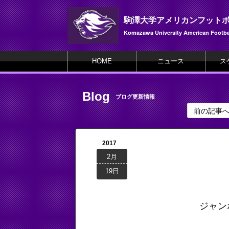
駒澤大学アメリカンフット
Komazawa University American Footbal
HOME
ニュース
ス
Blog
ブログ更新情報
前の記事
2017
2月
19日
ジャン