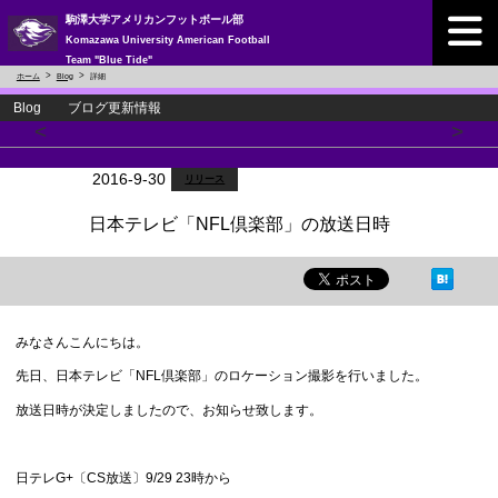
駒澤大学アメリカンフットボール部
Komazawa University American Football
Team "Blue Tide"
ホーム
Blog
詳細
Blog ブログ更新情報
<
>
2016-9-30
リリース
日本テレビ「NFL倶楽部」の放送日時
みなさんこんにちは。
先日、日本テレビ「NFL倶楽部」のロケーション撮影を行いました。
放送日時が決定しましたので、お知らせ致します。
日テレG+〔CS放送〕9/29 23時から