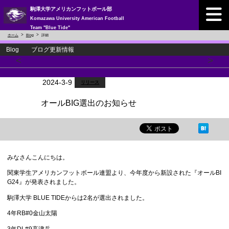
駒澤大学アメリカンフットボール部
Komazawa University American Football
Team "Blue Tide"
ホーム
Blog
詳細
Blog ブログ更新情報
<
>
2024-3-9
リリース
オールBIG選出のお知らせ
みなさんこんにちは。
関東学生アメリカンフットボール連盟より、今年度から新設された『オールBI
G24』が発表されました。
駒澤大学 BLUE TIDEからは2名が選出されました。
4年RB#0金山太陽
3年DL#9高津岳