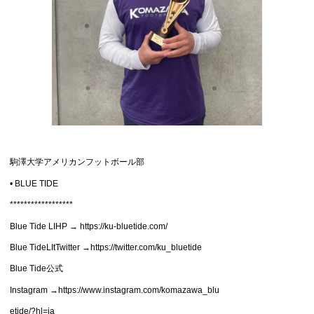
駒澤大学アメリカンフットボール部
• BLUE TIDE
******************
Blue Tide LIHP → https://ku-bluetide.com/
Blue TideLItTwitter →https://twitter.com/ku_bluetide
Blue Tide公式
Instagram →https://www.instagram.com/komazawa_blu
etide/?hl=ja