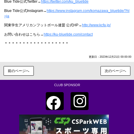
Blue Tide公式Twitter→
https://twitter.com/ku_bluetide
Blue Tide公式Instagram→
https://www.instagram.com/komazawa_bluetide/?hl
=ja
関東学生アメリカンフットボール連盟 公式HP→
http://www.kcfa.jp/
お問い合わせはこちら→
https://ku-bluetide.com/contact
＊＊＊＊＊＊＊＊＊＊＊＊＊＊＊＊＊＊
更新日：2023年12月21日 00:00:00
前のページへ
次のページヘ
CLUB SPONSOR