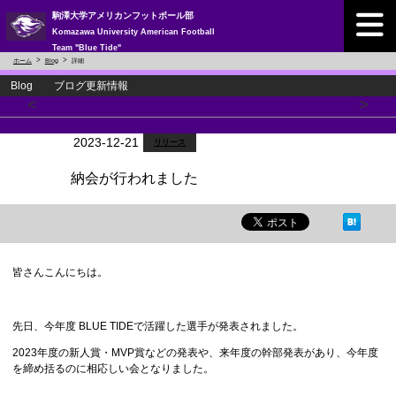
駒澤大学アメリカンフットボール部
Komazawa University American Football
Team "Blue Tide"
ホーム
Blog
詳細
Blog ブログ更新情報
<
>
2023-12-21
リリース
納会が行われました
皆さんこんにちは。
先日、今年度 BLUE TIDEで活躍した選手が発表されました。
2023年度の新人賞・MVP賞などの発表や、来年度の幹部発表があり、今年度
を締め括るのに相応しい会となりました。