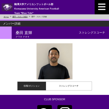
駒澤大学アメリカンフットボール部
Komazawa University American Football
Team "Blue Tide"
ホーム
選手・スタッフ紹介
選手・スタッフ詳細
メンバー詳細
桑田 直輝
ストレングスコーチ
クワタ ナオキ
役職/ポジション
ストレングスコーチ
CLUB SPONSOR