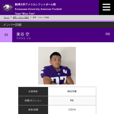
駒澤大学アメリカンフットボール部
Komazawa University American Football
Team "Blue Tide"
ホーム
選手・スタッフ紹介
選手・スタッフ詳細
メンバー詳細
東谷 空
RB
33
アズマヤ ソラ
出身高校
桐光学園
役職/ポジション
RB
身長/体重
172/74