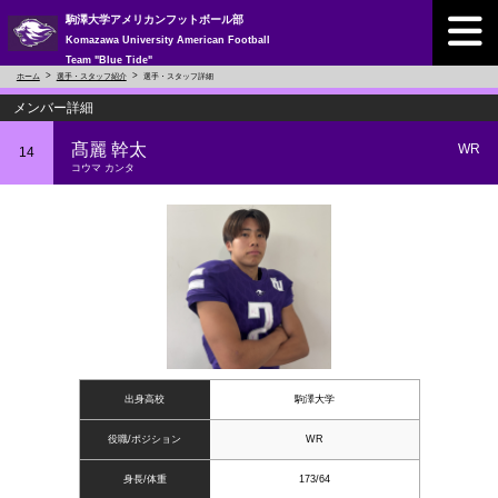
駒澤大学アメリカンフットボール部
Komazawa University American Football
Team "Blue Tide"
ホーム
選手・スタッフ紹介
選手・スタッフ詳細
メンバー詳細
髙麗 幹太
WR
14
コウマ カンタ
出身高校
駒澤大学
役職/ポジション
WR
身長/体重
173/64