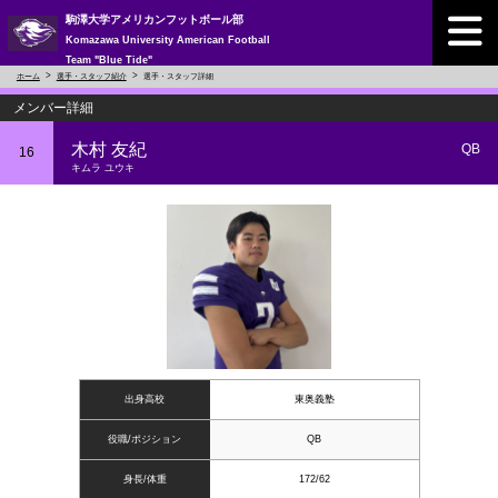
駒澤大学アメリカンフットボール部
Komazawa University American Football
Team "Blue Tide"
ホーム
選手・スタッフ紹介
選手・スタッフ詳細
メンバー詳細
木村 友紀
QB
16
キムラ ユウキ
出身高校
東奥義塾
役職/ポジション
QB
身長/体重
172/62