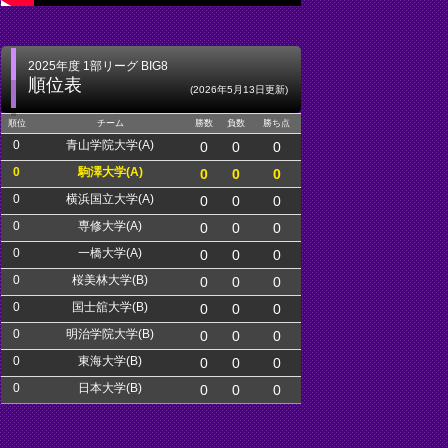
2025年度 1部リーグ BIG8
順位表
(2026年5月13日更新)
順位
チーム
勝数
負数
勝ち点
0
青山学院大学(A)
0
0
0
0
駒澤大学(A)
0
0
0
0
横浜国立大学(A)
0
0
0
0
専修大学(A)
0
0
0
0
一橋大学(A)
0
0
0
0
桜美林大学(B)
0
0
0
0
国士舘大学(B)
0
0
0
0
明治学院大学(B)
0
0
0
0
東海大学(B)
0
0
0
0
日本大学(B)
0
0
0