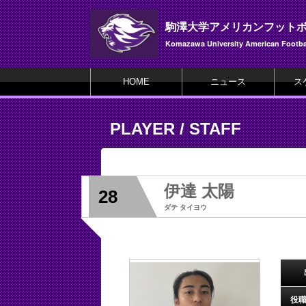
駒澤大学アメリカンフット
Komazawa University American Footbal
HOME
ニュース
ス
PLAYER / STAFF
伊達 太陽
28
ダテ タイヨウ
役職