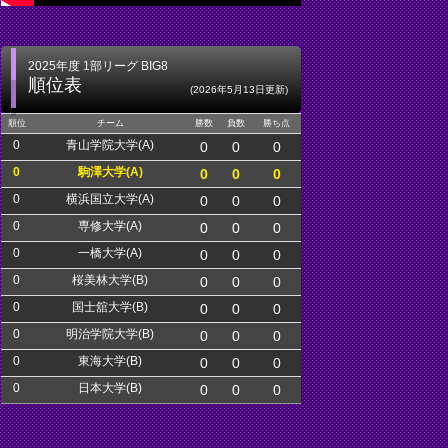
2025年度 1部リーグ BIG8
順位表
(2026年5月13日更新)
順位
チーム
勝数
負数
勝ち点
0
青山学院大学(A)
0
0
0
0
駒澤大学(A)
0
0
0
0
横浜国立大学(A)
0
0
0
0
専修大学(A)
0
0
0
0
一橋大学(A)
0
0
0
0
桜美林大学(B)
0
0
0
0
国士舘大学(B)
0
0
0
0
明治学院大学(B)
0
0
0
0
東海大学(B)
0
0
0
0
日本大学(B)
0
0
0