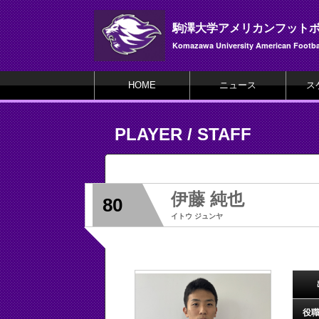
駒澤大学アメリカンフット
Komazawa University American Footbal
HOME
ニュース
ス
PLAYER / STAFF
伊藤 純也
80
イトウ ジュンヤ
役職