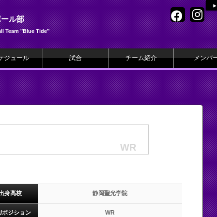
ボール部
l Team "Blue Tide"
ケジュール
試合
チーム紹介
メンバ
WR
出身高校
静岡聖光学院
/ポジション
WR