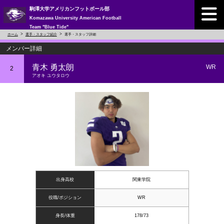
駒澤大学アメリカンフットボール部
Komazawa University American Football
Team "Blue Tide"
ホーム
選手・スタッフ紹介
選手・スタッフ詳細
メンバー詳細
青木 勇太朗
WR
2
アオキ ユウタロウ
出身高校
関東学院
役職/ポジション
WR
身長/体重
178/73