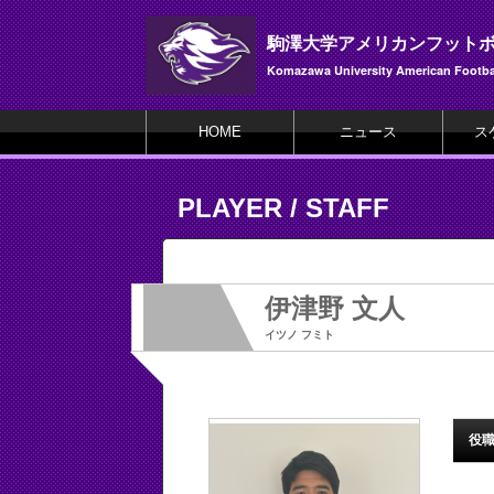
駒澤大学アメリカンフット
Komazawa University American Footbal
HOME
ニュース
ス
PLAYER / STAFF
伊津野 文人
イツノ フミト
役職