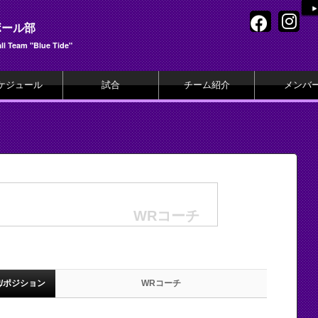
ボール部
l Team "Blue Tide"
ケジュール
試合
チーム紹介
メンバ
WRコーチ
/ポジション
WRコーチ