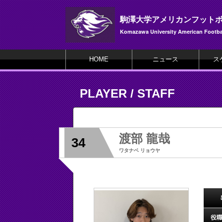
駒澤大学アメリカンフット
Komazawa University American Footbal
HOME
ニュース
ス
PLAYER / STAFF
渡部 龍哉
34
ワタナベ リョウヤ
役職