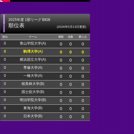
2025年度 1部リーグ BIG8
順位表
(2026年5月13日更新)
順位
チーム
勝数
負数
勝ち点
0
青山学院大学(A)
0
0
0
0
駒澤大学(A)
0
0
0
0
横浜国立大学(A)
0
0
0
0
専修大学(A)
0
0
0
0
一橋大学(A)
0
0
0
0
桜美林大学(B)
0
0
0
0
国士舘大学(B)
0
0
0
0
明治学院大学(B)
0
0
0
0
東海大学(B)
0
0
0
0
日本大学(B)
0
0
0