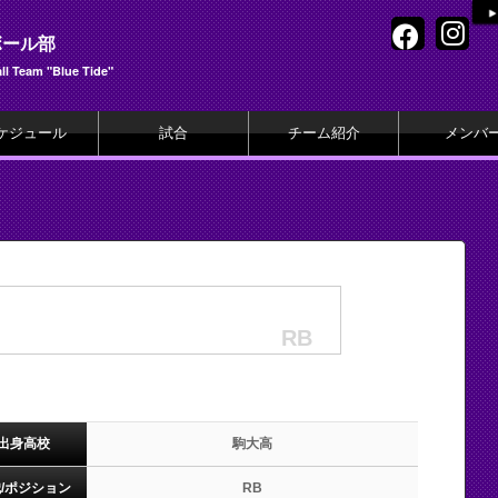
ボール部
l Team "Blue Tide"
ケジュール
試合
チーム紹介
メンバ
RB
出身高校
駒大高
/ポジション
RB