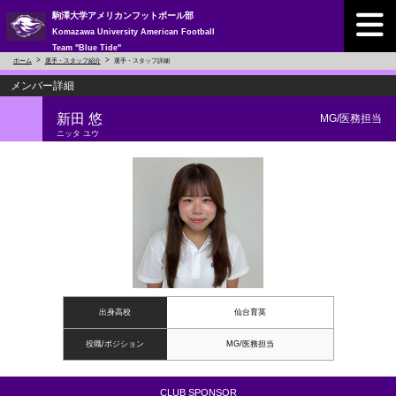
駒澤大学アメリカンフットボール部
Komazawa University American Football
Team "Blue Tide"
ホーム
選手・スタッフ紹介
選手・スタッフ詳細
メンバー詳細
新田 悠
MG/医務担当
ニッタ ユウ
出身高校
仙台育英
役職/ポジション
MG/医務担当
CLUB SPONSOR