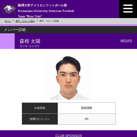
駒澤大学アメリカンフットボール部
Komazawa University American Football
Team "Blue Tide"
ホーム
選手・スタッフ紹介
選手・スタッフ詳細
メンバー詳細
森根 太陽
MG/AS
モリネ タイヨウ
出身高校
星槎国際
役職/ポジション
AS
CLUB SPONSOR