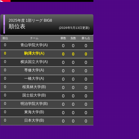
2025年度 1部リーグ BIG8
順位表
(2026年5月13日更新)
順位
チーム
勝数
負数
勝ち点
0
青山学院大学(A)
0
0
0
0
駒澤大学(A)
0
0
0
0
横浜国立大学(A)
0
0
0
0
専修大学(A)
0
0
0
0
一橋大学(A)
0
0
0
0
桜美林大学(B)
0
0
0
0
国士舘大学(B)
0
0
0
0
明治学院大学(B)
0
0
0
0
東海大学(B)
0
0
0
0
日本大学(B)
0
0
0