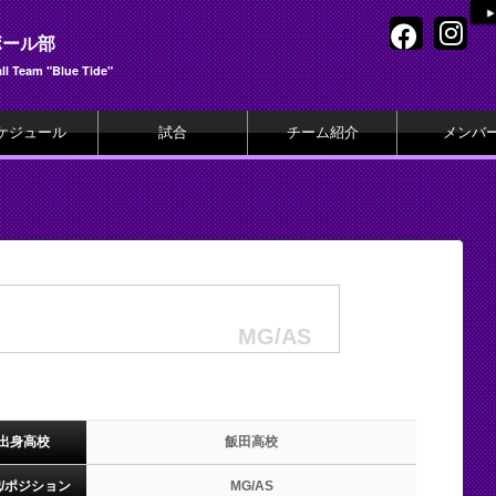
ボール部
l Team "Blue Tide"
ケジュール
試合
チーム紹介
メンバ
MG/AS
出身高校
飯田高校
/ポジション
MG/AS