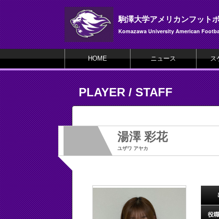
駒澤大学アメリカンフット
Komazawa University American Footbal
HOME
ニュース
ス
PLAYER / STAFF
湯澤 彩花
ユザワ アヤカ
役職