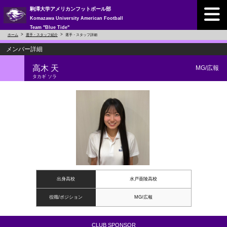
駒澤大学アメリカンフットボール部
Komazawa University American Football
Team "Blue Tide"
ホーム
選手・スタッフ紹介
選手・スタッフ詳細
メンバー詳細
高木 天
MG/広報
タカギ ソラ
出身高校
水戸葵陵高校
役職/ポジション
MG/広報
CLUB SPONSOR