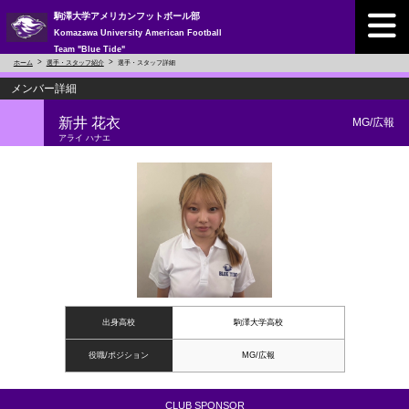
駒澤大学アメリカンフットボール部
Komazawa University American Football
Team "Blue Tide"
ホーム
選手・スタッフ紹介
選手・スタッフ詳細
メンバー詳細
新井 花衣
MG/広報
アライ ハナエ
出身高校
駒澤大学高校
役職/ポジション
MG/広報
CLUB SPONSOR