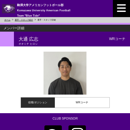
駒澤大学アメリカンフットボール部
Komazawa University American Football
Team "Blue Tide"
ホーム
選手・スタッフ紹介
選手・スタッフ詳細
メンバー詳細
大通 広志
WRコーチ
オオミチ ヒロシ
役職/ポジション
WRコーチ
CLUB SPONSOR